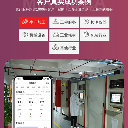
MIKEIDEA
客户真实成功案例
累计服务超过1000家客户，帮助了众多企业尝到了互联网的甜头
生产加工
工程服务
检测仪器
机械设备
工业耗材
包装行业
其他行业