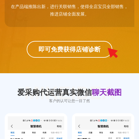
在产品端推陈出新，进行关联销售，使得全店宝贝全部销售，
推进店铺全面发展。
即可免费获得店铺诊断
MIKEIDEA
爱采购代运营真实微信
聊天截图
客户的认可让您一目了然