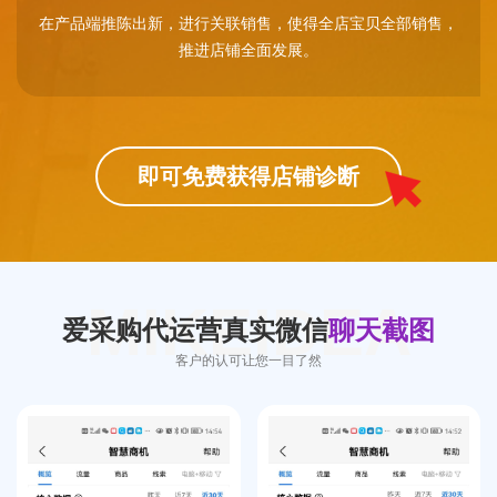
在产品端推陈出新，进行关联销售，使得全店宝贝全部销售，
推进店铺全面发展。
即可免费获得店铺诊断
MIKEIDEA
爱采购代运营真实微信
聊天截图
客户的认可让您一目了然