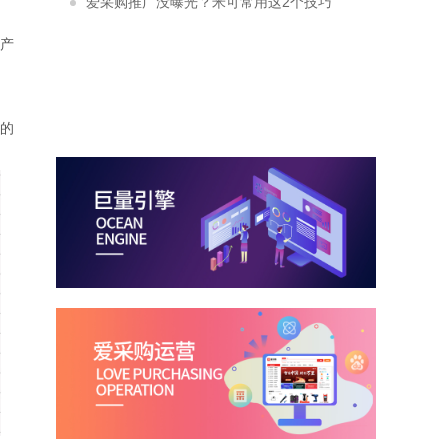
爱采购推广没曝光？米可常用这2个技巧
轻松提升曝光
产
的