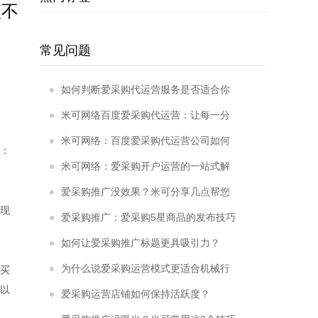
项不
常见问题
如何判断爱采购代运营服务是否适合你
的企业？
米可网络百度爱采购代运营：让每一分
投入都“物超所值”
米可网络：百度爱采购代运营公司如何
：
用数据驱动增长？
米可网络：爱采购开户运营的一站式解
决方案
爱采购推广没效果？米可分享几点帮您
现
优化
爱采购推广：爱采购5星商品的发布技巧
有哪些？
如何让爱采购推广标题更具吸引力？
为什么说爱采购运营模式更适合机械行
买
以
业？
爱采购运营店铺如何保持活跃度？