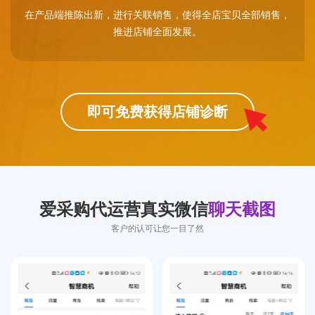
在产品端推陈出新，进行关联销售，使得全店宝贝全部销售，
推进店铺全面发展。
即可免费获得店铺诊断
MIKEIDEA
爱采购代运营真实微信
聊天截图
客户的认可让您一目了然