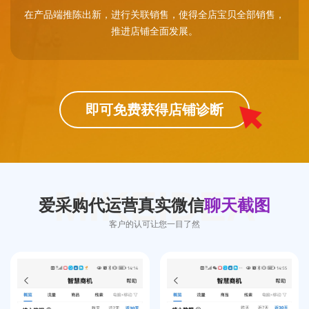
在产品端推陈出新，进行关联销售，使得全店宝贝全部销售，
推进店铺全面发展。
即可免费获得店铺诊断
MIKEIDEA
爱采购代运营真实微信
聊天截图
客户的认可让您一目了然