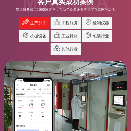
MIKEIDEA
客户真实成功案例
累计服务超过1000家客户，帮助了众多企业尝到了互联网的甜头
生产加工
工程服务
检测仪器
机械设备
工业耗材
包装行业
其他行业