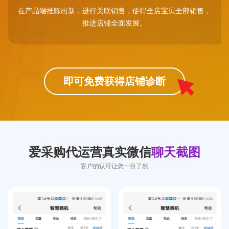
在产品端推陈出新，进行关联销售，使得全店宝贝全部销售，
推进店铺全面发展。
即可免费获得店铺诊断
MIKEIDEA
爱采购代运营真实微信
聊天截图
客户的认可让您一目了然