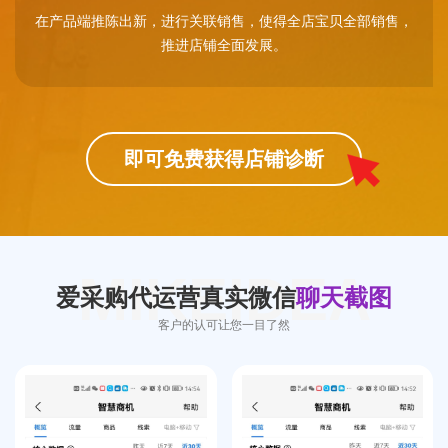
在产品端推陈出新，进行关联销售，使得全店宝贝全部销售，
推进店铺全面发展。
即可免费获得店铺诊断
MIKEIDEA
爱采购代运营真实微信
聊天截图
客户的认可让您一目了然