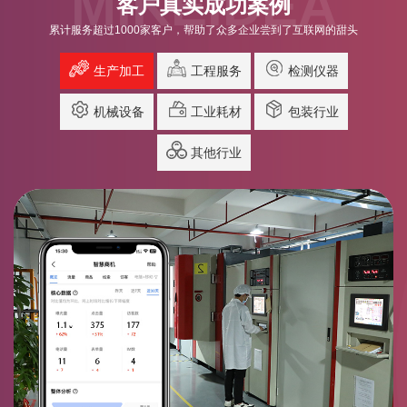
MIKEIDEA
客户真实成功案例
累计服务超过1000家客户，帮助了众多企业尝到了互联网的甜头
生产加工
工程服务
检测仪器
机械设备
工业耗材
包装行业
其他行业