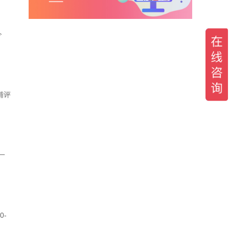
今
铺评
一
-