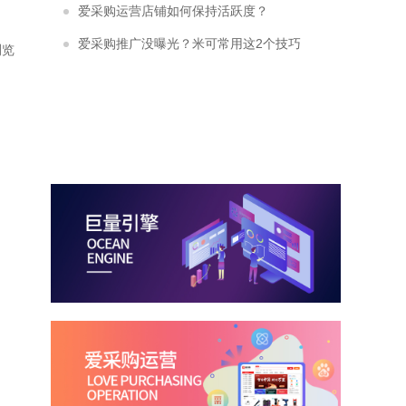
业？
爱采购运营店铺如何保持活跃度？
爱采购推广没曝光？米可常用这2个技巧
浏览
轻松提升曝光