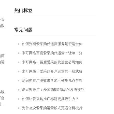
热门标签
上采
购数
常见问题
如何判断爱采购代运营服务是否适合你
的企业？
米可网络百度爱采购代运营：让每一分
电商
的运
投入都“物超所值”
米可网络：百度爱采购代运营公司如何
用数据驱动增长？
米可网络：爱采购开户运营的一站式解
决方案
爱采购推广没效果？米可分享几点帮您
优化
爱采购推广：爱采购5星商品的发布技巧
难以
平台
有哪些？
如何让爱采购推广标题更具吸引力？
更是
为什么说爱采购运营模式更适合机械行