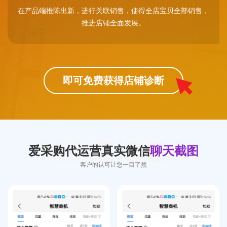
在产品端推陈出新，进行关联销售，使得全店宝贝全部销售，
推进店铺全面发展。
即可免费获得店铺诊断
MIKEIDEA
爱采购代运营真实微信
聊天截图
客户的认可让您一目了然