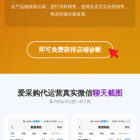
在产品端推陈出新，进行关联销售，使得全店宝贝全部销售，
推进店铺全面发展。
即可免费获得店铺诊断
MIKEIDEA
爱采购代运营真实微信
聊天截图
客户的认可让您一目了然