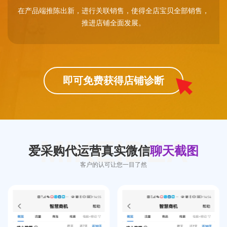
在产品端推陈出新，进行关联销售，使得全店宝贝全部销售，
推进店铺全面发展。
即可免费获得店铺诊断
MIKEIDEA
爱采购代运营真实微信
聊天截图
客户的认可让您一目了然