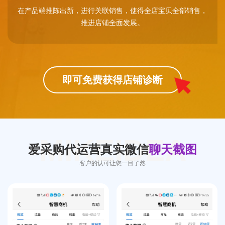
在产品端推陈出新，进行关联销售，使得全店宝贝全部销售，
推进店铺全面发展。
即可免费获得店铺诊断
MIKEIDEA
爱采购代运营真实微信
聊天截图
客户的认可让您一目了然